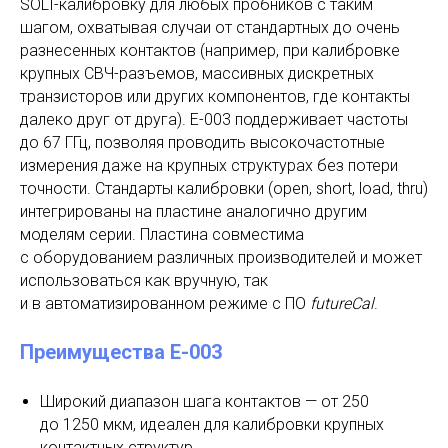
SOLT-калибровку для любых пробников с таким
шагом, охватывая случаи от стандартных до очень
разнесенных контактов (например, при калибровке
крупных СВЧ-разъемов, массивных дискретных
транзисторов или других компонентов, где контакты
далеко друг от друга). E-003 поддерживает частоты
до 67 ГГц, позволяя проводить высокочастотные
измерения даже на крупных структурах без потери
точности. Стандарты калибровки (open, short, load, thru)
интегрированы на пластине аналогично другим
моделям серии. Пластина совместима
с оборудованием различных производителей и может
использоваться как вручную, так
и в автоматизированном режиме с ПО
futureCal
.
Преимущества E-003
Широкий диапазон шага контактов — от 250
до 1250 мкм, идеален для калибровки крупных
контактных структур​.