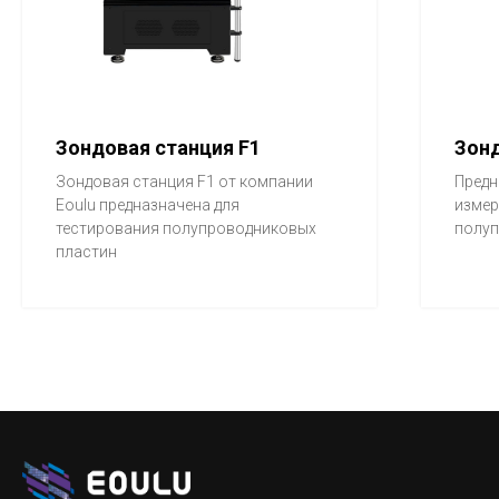
Зондовая станция F1
Зон
Зондовая станция F1 от компании
Предн
Eoulu предназначена для
измер
тестирования полупроводниковых
полуп
пластин