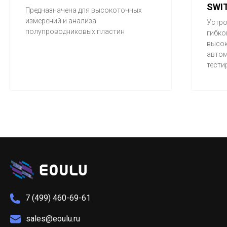
SWIT
Предназначена для высокоточных
измерений и анализа
Устро
полупроводниковых пластин
гибко
высо
автом
тести
7 (499) 460-69-61
sales@eoulu.ru