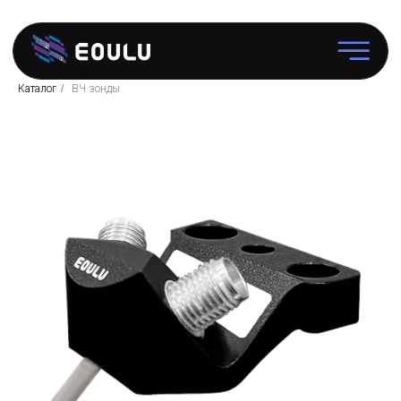
Каталог
/
ВЧ зонды
Зондовые
станции
Программное
обеспечение
Аксессуары