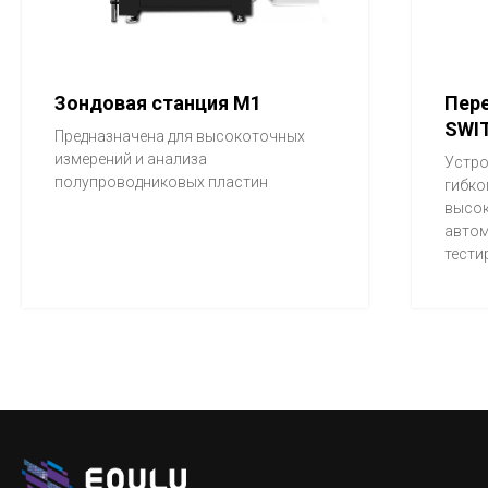
Зондовая станция M1
Пер
SWIT
Предназначена для высокоточных
измерений и анализа
Устро
полупроводниковых пластин
гибко
высо
автом
тести