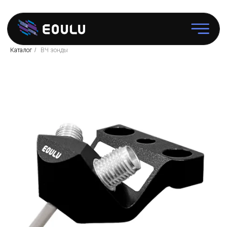
Каталог
/
ВЧ зонды
Зондовые
станции
Программное
обеспечение
Аксессуары