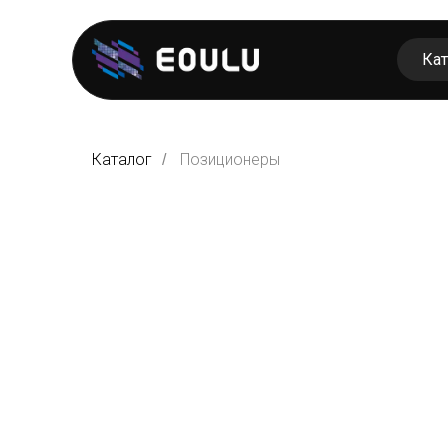
Кат
З
с
Каталог
Позиционеры
/
П
о
А