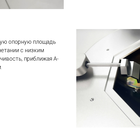
шую опорную площадь
очетании с низким
чивость, приближая A-
.