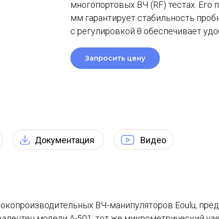
многопортовых ВЧ (RF) тестах. Его
мм гарантирует стабильность проб
с регулировкой θ обеспечивает удо
Запросить цену
Документация
Видео
окопроизводительных ВЧ-манипуляторов Eoulu, предл
алентен модели A-501: тот же микрометрический у