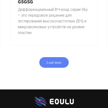
GSGSG
Дифференциальный ВЧ-зонд серии Sky
– это передовое решение для
тестирования высокочастотных (ВЧ) и
микроволновых устройств на уровне
пластин
Load more