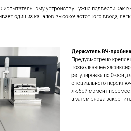
к испытательному устройству нужно подвести как в
чивает один из каналов высокочастотного ввода, ле
Держатель ВЧ-пробник
Предусмотрено креплен
позволяющее зафиксиро
регулировка по θ-оси дл
специального переключ
любой момент перемест
а затем снова закрепить