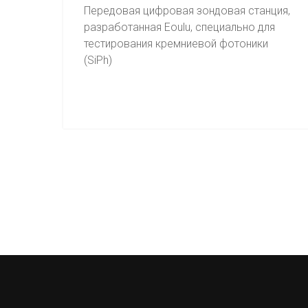
Передовая цифровая зондовая станция,
разработанная Eoulu, специально для
тестирования кремниевой фотоники
(SiPh)