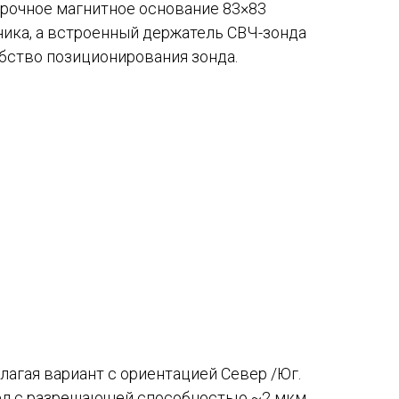
 прочное магнитное основание 83×83
ника, а встроенный держатель СВЧ-зонда
бство позиционирования зонда​.
агая вариант с ориентацией Север /Юг.
зел с разрешающей способностью ~2 мкм,