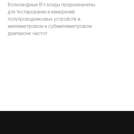
Волноводные ВЧ зонды предназначены
для тестирования и измерений
полупроводниковых устройств в
миллиметровом и субмиллиметровом
диапазоне частот