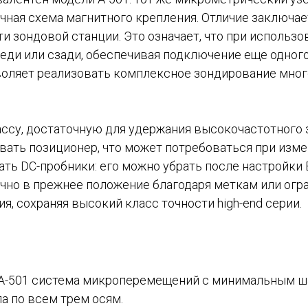
чная схема магнитного крепления​. Отличие заключае
 зондовой станции​. Это означает, что при использов
еди или сзади, обеспечивая подключение еще одного
воляет реализовать комплексное зондирование мног
ассу, достаточную для удержания высокочастотного 
ать позиционер, что может потребоваться при изме
вать DC-пробники: его можно убрать после настройки
очно в прежнее положение благодаря меткам или огра
, сохраняя высокий класс точности high-end серии.
A-501 система микроперемещений с минимальным ша
а по всем трем осям.