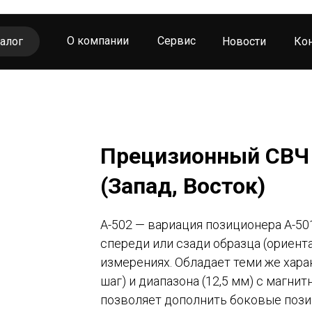
О компании
Сервис
алог
Новости
Ко
ондовые
танции
Прецизионный СВЧ 
рограммное
беспечение
(Запад, Восток)
A-502 — вариация позиционера A-50
ксессуары
спереди или сзади образца (ориен
измерениях​. Обладает теми же хар
шаг) и диапазона (12,5 мм) с магнит
позволяет дополнить боковые пози