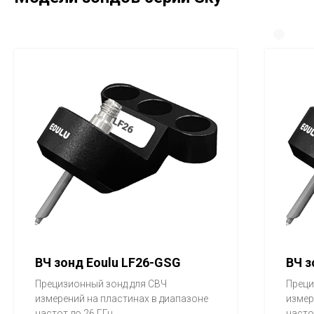
ВЧ зонд Eoulu LF26-GSG
ВЧ з
Прецизионный зонд для СВЧ
Преци
измерений на пластинах в диапазоне
измер
частот до 26 ГГц
часто